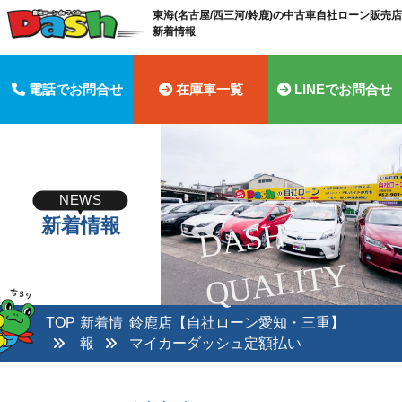
東海(名古屋/西三河/鈴鹿)の中古車自社ローン販売店 
新着情報
電話でお問合せ
在庫車一覧
LINEでお問合せ
NEWS
新着情報
D
A
S
H
Q
U
A
LI
T
Y
TOP
新着情
鈴鹿店【自社ローン愛知・三重】
報
マイカーダッシュ定額払い