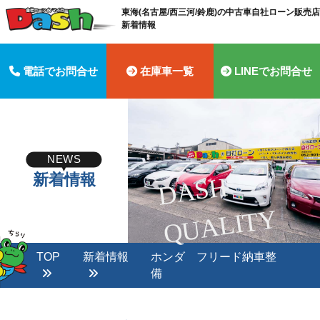
東海(名古屋/西三河/鈴鹿)の中古車自社ローン販売店 
新着情報
電話でお問合せ
在庫車一覧
LINEでお問合せ
NEWS
新着情報
D
A
S
H
Q
U
A
LI
T
Y
TOP
新着情報
ホンダ フリード納車整
備