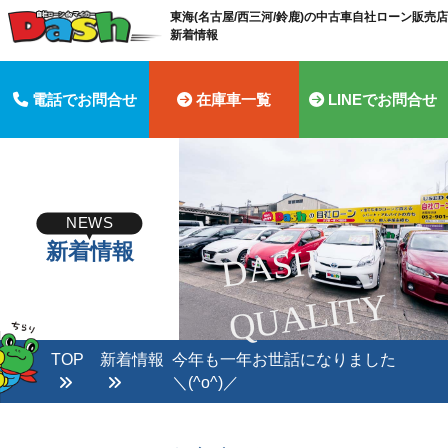
東海(名古屋/西三河/鈴鹿)の中古車自社ローン販売店 
新着情報
電話でお問合せ
在庫車一覧
LINEでお問合せ
NEWS
新着情報
D
A
S
H
Q
U
A
LI
T
Y
TOP
新着情報
今年も一年お世話になりました
＼(^o^)／