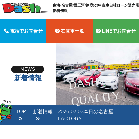
東海(名古屋/西三河/鈴鹿)の中古車自社ローン販売店 
新着情報
電話でお問合せ
在庫車一覧
LINEでお問合せ
NEWS
新着情報
D
A
S
H
Q
U
A
LI
T
Y
TOP
新着情報
2026-02-03本日の名古屋
FACTORY