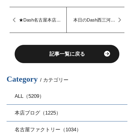
★Dash名古屋本店★
本日のDash西三河！
本日のブログ★
【入庫車情報！】
【車がカエル】【自
社ローン！】【審査
がとおりやすいオー
トローン有ります♪】
【審査通過率
100！？】【最大84
記事一覧に戻る
回！？】
Category
/ カテゴリー
ALL（5209）
本店ブログ（1225）
名古屋ファクトリー（1034）