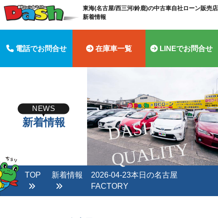
東海(名古屋/西三河/鈴鹿)の中古車自社ローン販売店 
新着情報
電話でお問合せ
在庫車一覧
LINEでお問合せ
NEWS
新着情報
D
A
S
H
Q
U
A
LI
T
Y
TOP
新着情報
2026-04-23本日の名古屋
FACTORY