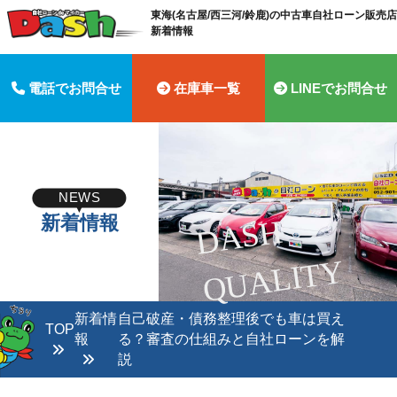
東海(名古屋/西三河/鈴鹿)の中古車自社ローン販売店 
新着情報
電話でお問合せ
在庫車一覧
LINEでお問合せ
NEWS
新着情報
D
A
S
H
Q
U
A
LI
T
Y
新着情
自己破産・債務整理後でも車は買え
TOP
報
る？審査の仕組みと自社ローンを解
説