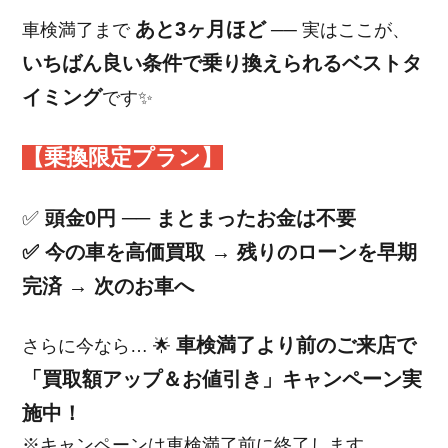
あと3ヶ月ほど
車検満了まで
── 実はここが、
いちばん良い条件で乗り換えられるベストタ
イミング
です✨
【乗換限定プラン】
✅
頭金0円 ── まとまったお金は不要
✅ 今の車を高価買取 → 残りのローンを早期
完済 → 次のお車へ
車検満了より前のご来店で
さらに今なら… 🌟
「買取額アップ＆お値引き」キャンペーン実
施中！
※キャンペーンは車検満了前に終了します