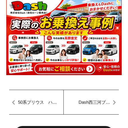
50系プリウス ハブ
Dash西三河ブロ
ベアリング 異音
グ！！
交換 Dashの安心点
検整備記録