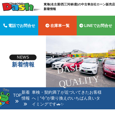
東海(名古屋/西三河/鈴鹿)の中古車自社ローン販売店 
新着情報
電話でお問合せ
在庫車一覧
LINEでお問合せ
NEWS
新着情報
D
A
S
H
Q
U
A
LI
T
Y
新着
車検・契約満了が近づいてきたお客様
TOP
情報
へ｜“今”が乗り換えのいちばん良いタ
イミングです🚗✨