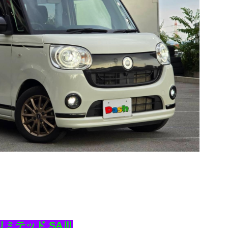
リミテッド SAⅢ