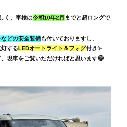
しく、車検は
令和10年2月
までと超ロングで
キなどの安全装備
も付いておりますし、
点灯する
LEDオートライト＆フォグ
付き✨
😁
て、現車をご覧いただければと思います