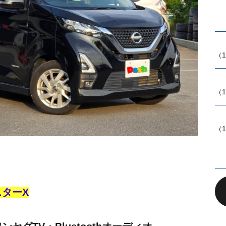
（1
（1
（1
ターX