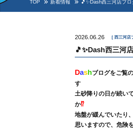
TOP
新着情報
🎵✨Dash西三河店ブ
2026.06.26
西三河店
🎵✨Dash西三
D
a
s
h
ブログをご覧の
す
土砂降りの日が続い
⁉
か
地盤が緩んでいたり
思いますので、危険