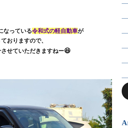
ムになっている
令和式の軽自動車
が
きておりますので、
😆
介させていただきますねー
A