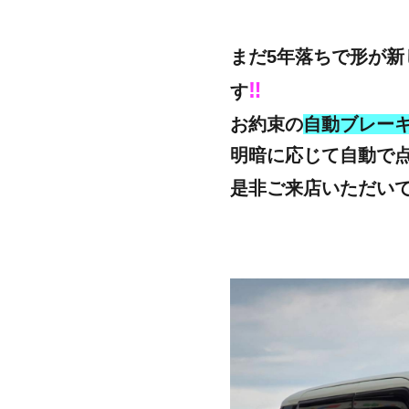
まだ5年落ちで形が新
‼
す
お約束の
自動ブレー
明暗に応じて自動で
是非ご来店いただい