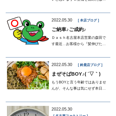
りのころに比べたら、色々と増え
ました...
2022.05.30
本店ブログ
ご納車♪ご成約♪
Ｄａｓｈ名古屋本店営業の森田で
す最近…お客様から『髪伸びた
ね！』とお声かけ頂くことが増え
ま...
2022.05.30
鈴鹿店ブログ
まぜそばBOY♪( ´▽｀)
もうBOYと言う年齢ではありませ
んが、そんな事は気にせず本日の
ブログです😝‼️今日のお昼は交代制
で頂い...
2022.05.30