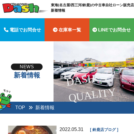
東海(名古屋/西三河/鈴鹿)の中古車自社ローン販売店 
新着情報
電話でお問合せ
在庫車一覧
LINEでお問合せ
NEWS
新着情報
D
A
S
H
Q
U
A
LI
T
Y
TOP
新着情報
2022.05.31
鈴鹿店ブログ