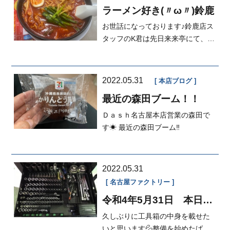
ラーメン好き(〃ω〃)鈴鹿
お世話になっております♪鈴鹿店ス
タッフのK君は先日来来亭にて、旨
辛ラーメン🍜を頂いたそうです😌‼️
大...
2022.05.31
本店ブログ
最近の森田ブーム！！
Ｄａｓｈ名古屋本店営業の森田で
す☀ 最近の森田ブーム‼️
2022.05.31
名古屋ファクトリー
令和4年5月31日 本日の
FACTORY
久しぶりに工具箱の中身を載せた
いと思います💦整備を始めたばか