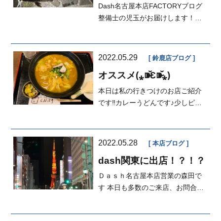
Dash名古屋本店FACTORYブログ
整備士の児玉がお届けします！最
近仕事終わりに１時間だけ釣りし
て帰るよう...
2022.05.29
鈴鹿店ブログ
オススメ(⁎⁍̴̆Ɛ⁍̴̆⁎)
本日は私の行きつけのお店ご紹介
です‼️カレーうどんです♪少しピリ
辛ですが、辛い食べ物が嫌いな私
でも食...
2022.05.28
本店ブログ
dash関東に出店！？！？
Ｄａｓｈ名古屋本店営業の森田で
す 本日も多数のご来店、お問合せ
くださりありがとうございました
&...