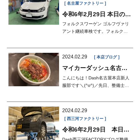
名古屋ファクトリー
令和6年2月29日 本日の
FACTORY ゴルフ 継続車
フォルクスワーゲン ゴルフヴァリ
検
アント継続車検です。フォルクス
ワーゲンのマークにもあります
が、略称...
2024.02.29
本店ブログ
マイカーダッシュ名古屋
本店ブログ,継続車検,車検
こんにちは！Dash名古屋本店新人
分割も出来る中古車販売
店
服部です＼(^o^)／先日、整備士K
さんと岡本さんとまぜそばのてっ
ぺんさ...
2024.02.29
西三河ファクトリー
令和6年2月29日 本日の
FACTORY オルタネータ
Dash西三河FACTORYブログ整備