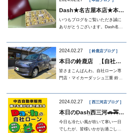
本店ブログ
Dash★名古屋本店★本日
のブログ
いつもブログをご覧いただき誠に
ありがとうございます。Dash名古
屋本店営業の岡本です。先週辺り
めちゃ...
2024.02.27
鈴鹿店ブログ
本日の鈴鹿店 【自社ロ
ーン三重・愛知】修理分
皆さまこんばんわ。自社ローン専
割、車検分割、鈑金塗装
も分割☆ハートのお仕事
門店・マイカーダッシュ三重 鈴鹿
☆
店 営業 いちはら です。本日
もお問...
2024.02.27
西三河店ブログ
本日のDash西三河🚗🚕
【必見】🚗🚕✨😍新入庫
今日も冷たい風が吹いて寒い一日
車情報😍✨ 【マイカー
ダッシュ】
でしたが、皆様いかがお過ごしで