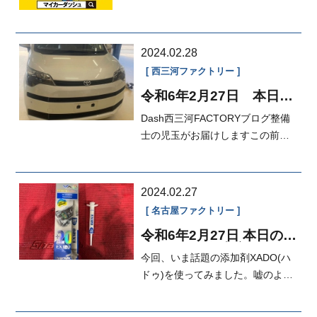
しょうか❓寒さもそうですが、花粉
の飛...
2024.02.28
西三河ファクトリー
令和6年2月27日 本日の
FACTORY スペイド整備
Dash西三河FACTORYブログ整備
士の児玉がお届けしますこの前仕
事終わりに珍しい車見ました！
2024.02.27
名古屋ファクトリー
令和6年2月27日 本日の
FACTORY 添加剤
今回、いま話題の添加剤XADO(ハ
XADO(ハドゥ)
ドゥ)を使ってみました。嘘のよう
な効果があると巷で話題になって
いるの...