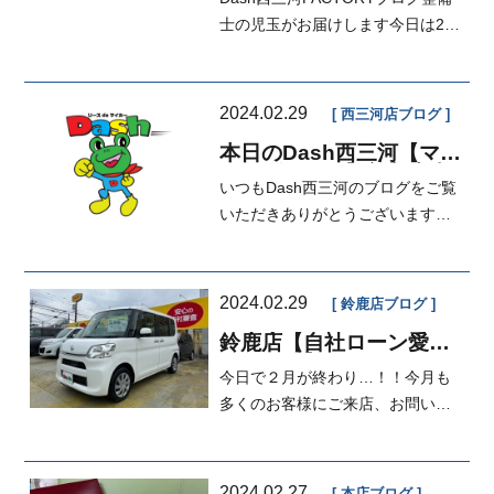
ー交換
士の児玉がお届けします今日は29
日肉の日ですね！焼肉食べたいで
すね！焼肉...
2024.02.29
西三河店ブログ
本日のDash西三河【マイ
カーダッシュ】新入庫車
いつもDash西三河のブログをご覧
情報♪
いただきありがとうございます。
本日の担当は勉強中の江口です。
本日は...
2024.02.29
鈴鹿店ブログ
鈴鹿店【自社ローン愛
知・三重】マイカーダッ
今日で２月が終わり…！！今月も
シュ定額払い
多くのお客様にご来店、お問い合
わせ頂き誠にありがとうござい
ま...
2024.02.27