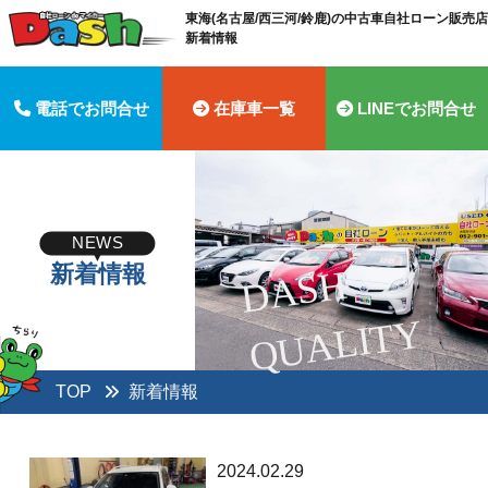
東海(名古屋/西三河/鈴鹿)の中古車自社ローン販売店 
新着情報
電話でお問合せ
在庫車一覧
LINEでお問合せ
NEWS
新着情報
D
A
S
H
Q
U
A
LI
T
Y
TOP
新着情報
2024.02.29