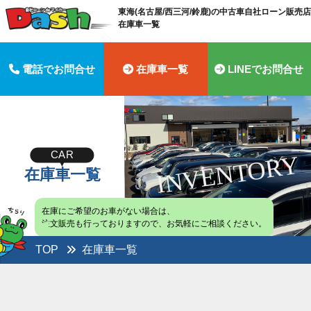
東海(名古屋/西三河/鈴鹿)の中古車自社ローン販売店 
在庫車一覧
電話でお問合せ
在庫車一覧
LINEでお問合せ
CAR
INVENTORY
在庫車一覧
在庫にご希望のお車がない場合は、
注文販売も行っておりますので、
お気軽にご相談ください。
TOP
在庫車一覧