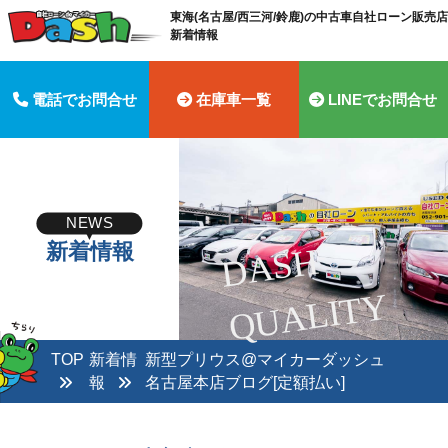
東海(名古屋/西三河/鈴鹿)の中古車自社ローン販売店 
新着情報
電話でお問合せ
在庫車一覧
LINEでお問合せ
NEWS
新着情報
D
A
S
H
Q
U
A
LI
T
Y
TOP
新着情
新型プリウス@マイカーダッシュ
報
名古屋本店ブログ[定額払い]