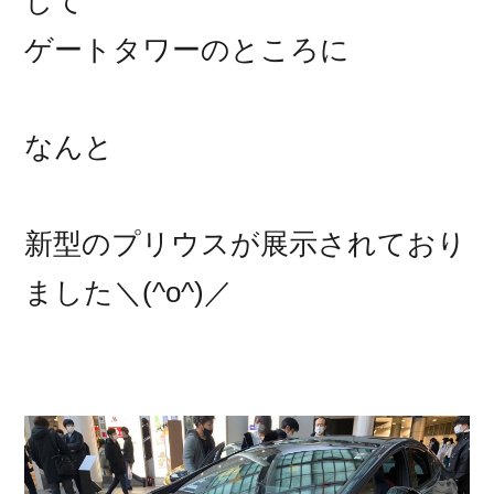
して
ゲートタワーのところに
なんと
新型のプリウスが展示されており
ました＼(^o^)／