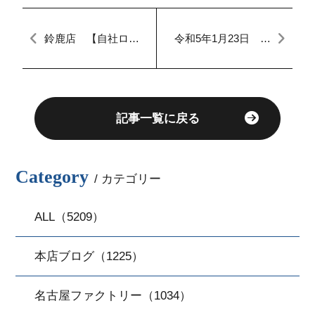
鈴鹿店 【自社ロー
令和5年1月23日
ン愛知・三重】マイ
本日のFACTORY 社
カーダッシュ定額払
用車整備
い
記事一覧に戻る
Category
/ カテゴリー
ALL（5209）
本店ブログ（1225）
名古屋ファクトリー（1034）