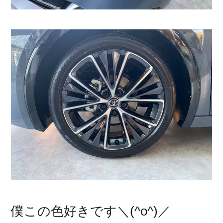
僕この色好きです＼(^o^)／