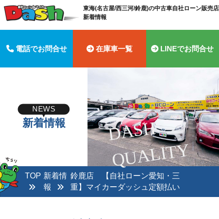
東海(名古屋/西三河/鈴鹿)の中古車自社ローン販売店 
新着情報
電話でお問合せ
在庫車一覧
LINEでお問合せ
NEWS
新着情報
D
A
S
H
Q
U
A
LI
T
Y
TOP
新着情
鈴鹿店 【自社ローン愛知・三
報
重】マイカーダッシュ定額払い