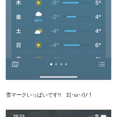
雪マークいっぱいです!! Σ(･ω･ﾉ)ﾉ！