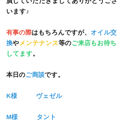
屓していただきましてありがとうござ
います♪
有事の際
はもちろんですが、
オイル交
換
や
メンテナンス
等の
ご来店もお待ち
してます
。
本日の
ご商談
です。
K様 ヴェゼル
M様 タント