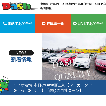
東海(名古屋/西三河/鈴鹿)の中古車自社ローン販売店 
新着情報
電話でお問合せ
在庫車一覧
LINEでお問合せ
NEWS
新着情報
D
A
S
H
Q
U
A
LI
T
Y
TOP
新着情
本日のDash西三河【マイカーダッ
報
シュ】【信頼の自社ローン】