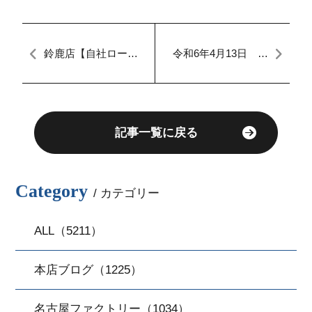
鈴鹿店【自社ローン
令和6年4月13日 本
愛知・三重】マイカ
日のFACTORY
ーダッシュ定額払
い
記事一覧に戻る
Category
/ カテゴリー
ALL（5211）
本店ブログ（1225）
名古屋ファクトリー（1034）