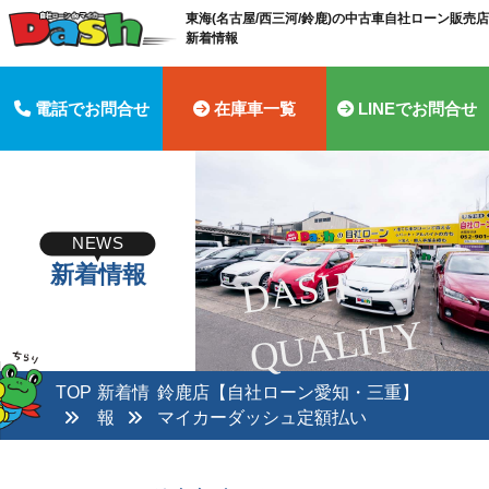
東海(名古屋/西三河/鈴鹿)の中古車自社ローン販売店 
新着情報
電話でお問合せ
在庫車一覧
LINEでお問合せ
NEWS
新着情報
D
A
S
H
Q
U
A
LI
T
Y
TOP
新着情
鈴鹿店【自社ローン愛知・三重】
報
マイカーダッシュ定額払い