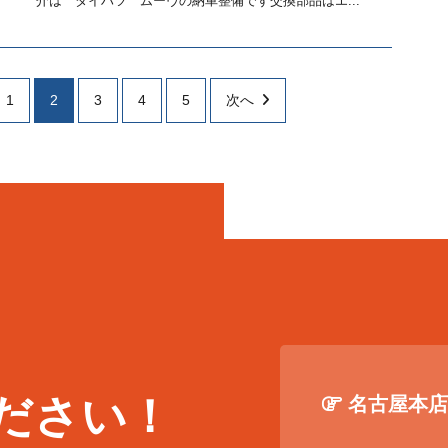
介は ダイハツ ムーヴの納車整備です交換部品はエ...
1
2
3
4
5
次へ
ださい！
名古屋本