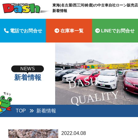
東海(名古屋/西三河/鈴鹿)の中古車自社ローン販売店 
新着情報
電話でお問合せ
在庫車一覧
LINEでお問合せ
NEWS
新着情報
D
A
S
H
Q
U
A
LI
T
Y
TOP
新着情報
2022.04.08