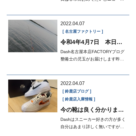
から😍Dashが誇る電装マスターK
君！&qu...
2022.04.07
名古屋ファクトリー
令和4年4月7日 本日の
FACTORY
Dash名古屋本店FACTORYブログ
整備士の児玉がお届けします昨日
はお休み頂きました❗児玉は木曽川
にサツキ...
2022.04.07
鈴鹿店ブログ
鈴鹿店入庫情報
今の靴は良く分かりませ
ん(ﾟoﾟ;;
Dashはスニーカー好きの方が多く
自分はあまり詳しく無いですが友
人にプレゼントされました🎁良く