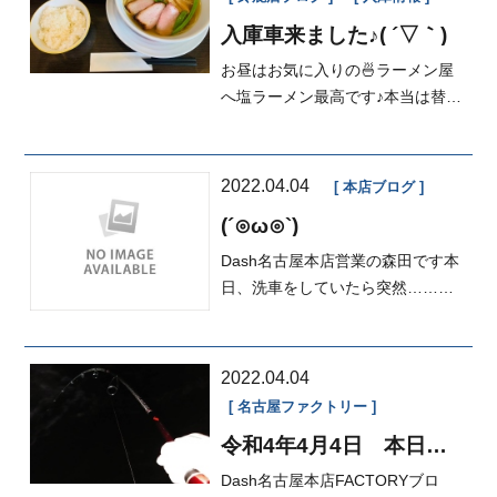
入庫車来ました♪( ´▽｀)
お昼はお気に入りの🍜ラーメン屋
へ塩ラーメン最高です♪本当は替え
玉したい所ですがそこはグッと抑
えまし...
2022.04.04
本店ブログ
(´⊙ω⊙`)
Dash名古屋本店営業の森田です本
日、洗車をしていたら突然……バ
シャーン🪣と大きな音が&he...
2022.04.04
名古屋ファクトリー
令和4年4月4日 本日の
FACTOYR
Dash名古屋本店FACTORYブロ