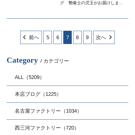
グ 整備士の児玉がお届けしま
す！近所の川で鯉釣りして遊んで
ました
前へ
5
6
7
8
9
次へ
Category
/ カテゴリー
ALL（5209）
本店ブログ（1225）
名古屋ファクトリー（1034）
西三河ファクトリー（720）