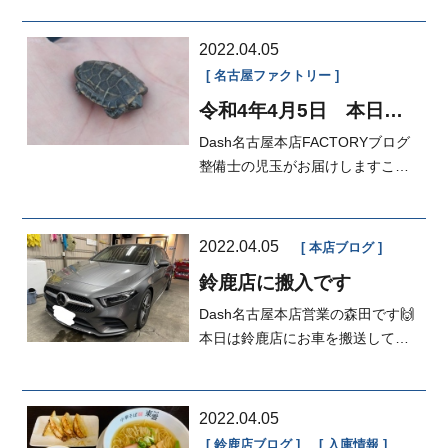
分かり...
2022.04.05
名古屋ファクトリー
令和4年4月5日 本日の
FACTORY
Dash名古屋本店FACTORYブログ
整備士の児玉がお届けしますこの
前釣りしていたら❗めちゃくちゃか
わいい亀...
2022.04.05
本店ブログ
鈴鹿店に搬入です
Dash名古屋本店営業の森田です🙌
本日は鈴鹿店にお車を搬送してき
ました✨✨A4アバントご契約のＫ
様お待...
2022.04.05
鈴鹿店ブログ
入庫情報