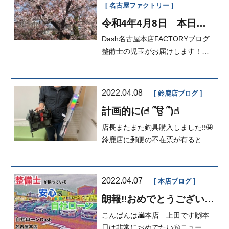
名古屋ファクトリー
令和4年4月8日 本日の
FACTORY
Dash名古屋本店FACTORYブログ
整備士の児玉がお届けします！お
車の納車に行った時、桜がキレイ
に咲いてい...
2022.04.08
鈴鹿店ブログ
計画的に(☝︎ ՞ਊ ՞)☝︎
店長またまた釣具購入しました‼️🤩
鈴鹿店に郵便の不在票が有るとだ
いたい店長宛です🤣ww中古品を購
入し...
2022.04.07
本店ブログ
朗報‼︎おめでとうございま
す‼︎
こんばんは🌆本店 上田です🙌本
日は非常におめでたい㊗️ニュース