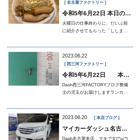
名古屋ファクトリー
令和5年6月22日 本日の
FACTORY 入庫車
火曜日の仕事終わりに、だいぶ前
に紹介させてもらった「ししま
る」というラーメン屋さんへ行っ
てきまし...
2023.06.22
西三河ファクトリー
令和5年6月22日 本日
のFACTORY エクシーガ
Dash西三河FACTORYブログ整備
納車整備
士の児玉がお届けしますランカー
サイズの蚊を仕留めました
2023.06.20
本店ブログ
マイカーダッシュ名古屋
本店ブログ[定額払い]
Dash名古屋本店 マキです(*'ω'*)