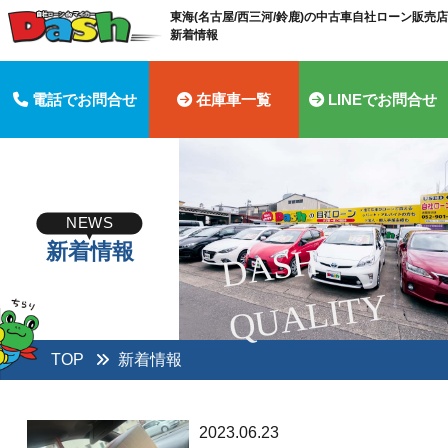
東海(名古屋/西三河/鈴鹿)の中古車自社ローン販売店 
新着情報
電話でお問合せ
在庫車一覧
LINEでお問合せ
NEWS
新着情報
D
A
S
H
Q
U
A
LI
T
Y
TOP
新着情報
2023.06.23