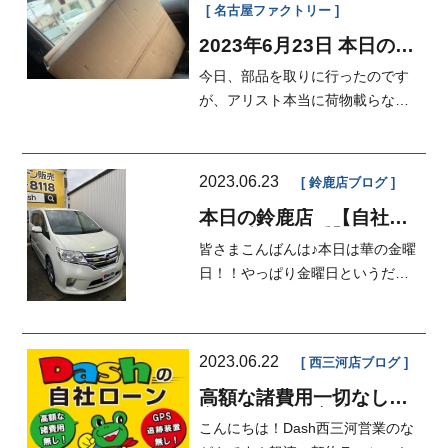
名古屋ファクトリー
2023年6月23日 本日の
FACTORY エアコン修理
今日、部品を取りに行ったのです
が、アリスト本当に荷物載らなさ
すぎて助手席に乗せて帰ってきま
した。...
2023.06.23
鈴鹿店ブログ
本日の鈴鹿店 【自社ロ
ーン愛知・三重】修理分
皆さまこんばんは♪本日は華の金曜
割、車検分割
日！！やっぱり金曜日というだけ
で気分も違いますよね♪話は変わり
ます...
2023.06.22
西三河店ブログ
高額な諸費用一切なし！
安心と信頼の実績！比較
こんにちは！Dash西三河営業のな
すれば選ばれない理由も