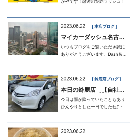
無し！自信の自社ローン
がやです！怒涛の契約ラッシュ！
販売！
2023.06.22
本店ブログ
マイカーダッシュ名古屋
本店ブログ[定額払い]
いつもブログをご覧いただき誠に
ありがとうございます。Dash名古
屋本店営業の岡本です。本題から
いきま...
2023.06.22
鈴鹿店ブログ
本日の鈴鹿店 【自社ロ
ーン愛知・三重】修理分
今日は雨が降っていたこともあり
割、車検分割
ひんやりとした一日でしたね(´・
ω・｀)暑いのも嫌だけど、...
2023.06.22