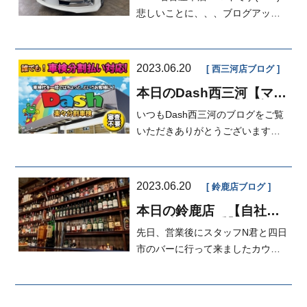
悲しいことに、、、ブログアップ
しようとしたら全部消え...
2023.06.20
西三河店ブログ
本日のDash西三河【マイ
カーダッシュ】【自社ロ
いつもDash西三河のブログをご覧
ーン】【車検・鈑金・修
理も自社ローン】
いただきありがとうございます！
本日は営業の飯島がお届けいたし
ます♪本...
2023.06.20
鈴鹿店ブログ
本日の鈴鹿店 【自社ロ
ーン愛知・三重】修理分
先日、営業後にスタッフN君と四日
割、車検分割
市のバーに行って来ましたカウン
ター、ボックス、個室と選べるの
で、使...