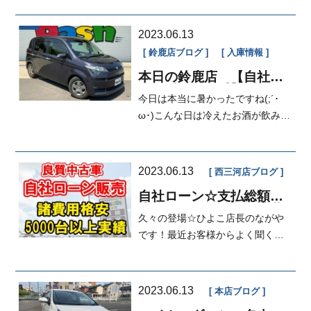
2023.06.13
鈴鹿店ブログ
入庫情報
本日の鈴鹿店 【自社ロ
ーン愛知・三重】修理分
今日は本当に暑かったですね(;´･
割、車検分割
ω･)こんな日は冷えたお酒が飲みた
くなるカツヤマですがなん...
2023.06.13
西三河店ブログ
自社ローン☆支払総額を
比較してください☆諸費
久々の登場☆ひよこ店長のながや
用格安☆自社ローンのパ
イオニアマイカーダッシ
です！最近お客様からよく聞くこ
ュ
とがございまして、ダッシュさん
総額安く...
2023.06.13
本店ブログ