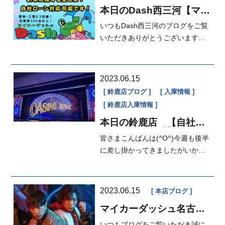
本日のDash西三河【マイ
カーダッシュ】【自社ロ
いつもDash西三河のブログをご覧
ーン】【ドライガーデン
が登場♪】
いただきありがとうございます！
本日は営業の飯島がお届けいたし
ます♪Da...
2023.06.15
鈴鹿店ブログ
入庫情報
鈴鹿店入庫情報
本日の鈴鹿店 【自社ロ
ーン愛知・三重】修理分
皆さまこんばんは(^O^)今週も後半
割、車検分割
に差し掛かってきましたがいかが
お過ごしでしょうか？前にもブロ
グで紹...
2023.06.15
本店ブログ
マイカーダッシュ名古屋
本店ブログ[定額払い]
いつもブログをご覧いただき誠に