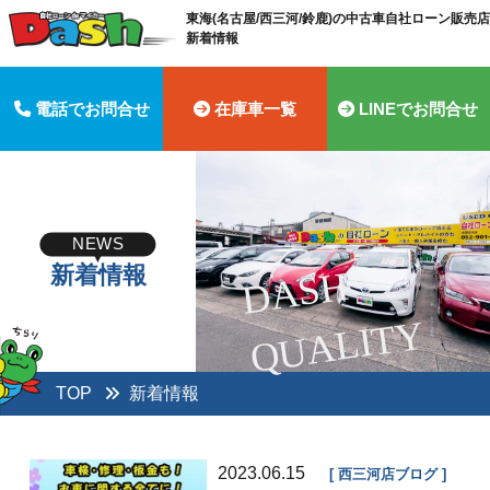
東海(名古屋/西三河/鈴鹿)の中古車自社ローン販売店 
新着情報
電話でお問合せ
在庫車一覧
LINEでお問合せ
NEWS
新着情報
D
A
S
H
Q
U
A
LI
T
Y
TOP
新着情報
2023.06.15
西三河店ブログ