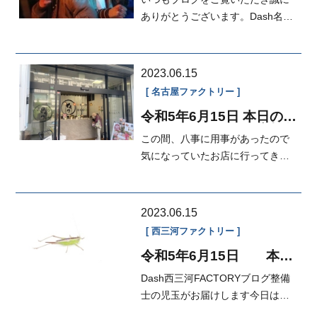
ありがとうございます。Dash名古
屋本店営業の岡本です。休みの日
に何か...
2023.06.15
名古屋ファクトリー
令和5年6月15日 本日の
FACTORY N-BOX 点検整
この間、八事に用事があったので
備
気になっていたお店に行ってきま
した！とろり天使のわらび餅で
す！差し...
2023.06.15
西三河ファクトリー
令和5年6月15日 本日
のFACTORY シートカバ
Dash西三河FACTORYブログ整備
ー取り付け
士の児玉がお届けします今日はキ
リギリスがいました！