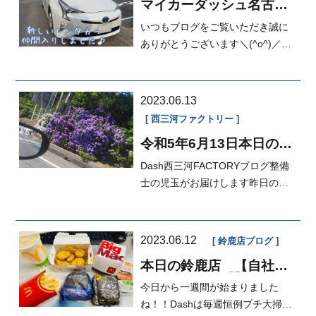
マイカーダッシュ名古屋
本店ブログ[定額払い]
いつもブログをご覧いただき誠に
ありがとうございます＼(^o^)／
Dash名古屋本店 MAKIです！減量
をはじめ...
2023.06.13
西三河ファクトリー
令和5年6月13日本日の
FACTORY ビアンテ整備
Dash西三河FACTORYブログ整備
士の児玉がお届けします昨日のブ
ログで紹介したあいそ家横の紫陽
花の写真撮...
2023.06.12
鈴鹿店ブログ
本日の鈴鹿店 【自社ロ
ーン愛知・三重】修理分
今日から一週間が始まりました
割、車検分割
ね！！Dashは毎週恒例プチ大掃除