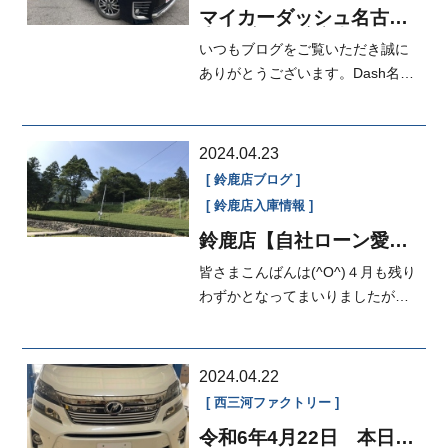
マイカーダッシュ名古屋
本店ブログ[定額払い]
いつもブログをご覧いただき誠に
ありがとうございます。Dash名古
屋本店営業の岡本です。先ずは本
題から...
2024.04.23
鈴鹿店ブログ
鈴鹿店入庫情報
鈴鹿店【自社ローン愛
知・三重】マイカーダッ
皆さまこんばんは(^O^)４月も残り
シュ定額払い
わずかとなってまいりましたがい
かがお過ごしでしょうか？この時
期にな...
2024.04.22
西三河ファクトリー
令和6年4月22日 本日の