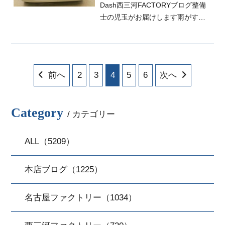
Dash西三河FACTORYブログ整備
士の児玉がお届けします雨がすご
すぎて萎えます足がびちょびちょ
ですw最悪...
前へ
2
3
4
5
6
次へ
Category
/ カテゴリー
ALL（5209）
本店ブログ（1225）
名古屋ファクトリー（1034）