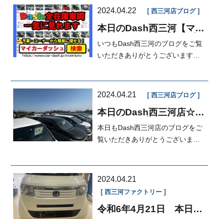
2024.04.22
西三河店ブログ
本日のDash西三河【マイ
カーダッシュ】【新入庫
いつもDash西三河のブログをご覧
車情報】
いただきありがとうございます！
本日は営業の飯島がお届けいたし
ます♪本...
2024.04.21
西三河店ブログ
本日のDash西三河店☆本
日納車のお客様☆【マイ
本日もDash西三河店のブログをご
カーダッシュ】【車検分
割OK】【自社ローン】
覧いただきありがとうございます
♪Dash西三河店営業の木村です(=ﾟ
ω...
2024.04.21
西三河ファクトリー
令和6年4月21日 本日の
FACTORY