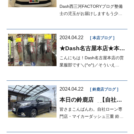
FACTORY
Dash西三河FACTORYブログ整備
士の児玉がお届けしますもう少し
でゴールデンウィークですね！何
をしようか...
2024.04.22
本店ブログ
★Dash名古屋本店★本日
のブログ★
こんにちは！Dash名古屋本店の営
業服部です＼(^o^)／そういえ
ば！！！先日釣り具のブンブン小
牧店がオー...
2024.04.22
鈴鹿店ブログ
本日の鈴鹿店 【自社ロ
ーン愛知・三重】修理分
皆さまこんばんわ。自社ローン専
割、車検分割☆教え・伝
え・指導☆
門店・マイカーダッシュ三重 鈴鹿
店 営業 いちはら です。本日
もお問...