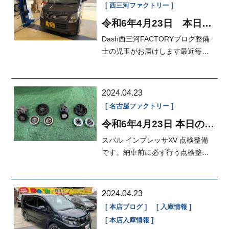
西三河ファクトリー
令和6年4月23日 本日の
FACTORY
Dash西三河FACTORYブログ整備
士の児玉がお届けします最近毎日
洗車してる気がします古い軽自動
車が汚いと...
2024.04.23
名古屋ファクトリー
令和6年4月23日 本日の
FACTORY アイドラプー
スバル インプレッサXV 点検整備
リー交換
です。納車前に必ず行う点検整備
ですが、車検に関係ない部品の劣
化...
2024.04.23
本店ブログ
入庫情報
本店入庫情報