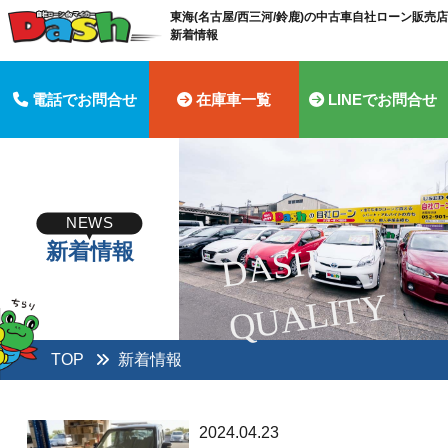
東海(名古屋/西三河/鈴鹿)の中古車自社ローン販売店 
新着情報
電話でお問合せ
在庫車一覧
LINEでお問合せ
NEWS
新着情報
D
A
S
H
Q
U
A
LI
T
Y
TOP
新着情報
2024.04.23