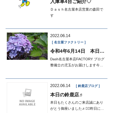
入庫車4台ご紹介♡
Ｄａｓｈ名古屋本店営業の森田で
す
2022.06.14
名古屋ファクトリー
令和4年6月14日 本日の
FACTORY
Dash名古屋本店FACTORY ブログ
整備士の児玉がお届けします今日
も一日雨でしたね東海地方も梅雨
入りです...
2022.06.14
鈴鹿店ブログ
本日の鈴鹿店♬
本日もたくさんのご来店誠にあり
がとう御座いました♬🙇‍♂️昨日に引