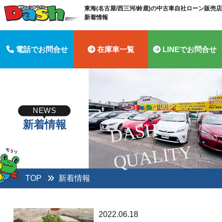
東海(名古屋/西三河/鈴鹿)の中古車自社ローン販売店 
新着情報
電話でお問合せ
在庫車一覧
LINEでお問合せ
NEWS
新着情報
D
A
S
H
Q
U
A
LI
T
Y
TOP
新着情報
2022.06.18