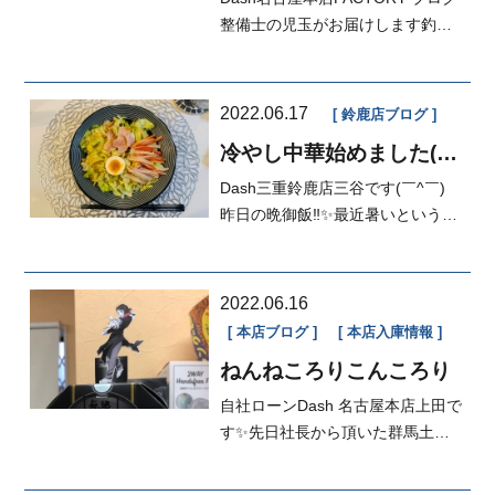
整備士の児玉がお届けします釣り
あげたお魚の魚種別最大サイズ紹
介をした...
2022.06.17
鈴鹿店ブログ
冷やし中華始めました(๑･̑
◡･̑๑)
Dash三重鈴鹿店三谷です(￣^￣)ゞ
昨日の晩御飯‼️✨最近暑いという事
で🥵サラッと頂けるご飯です🍚冷
やし...
2022.06.16
本店ブログ
本店入庫情報
ねんねころりこんころり
自社ローンDash 名古屋本店上田で
す✨先日社長から頂いた群馬土産
を少しカスタムしました☝️