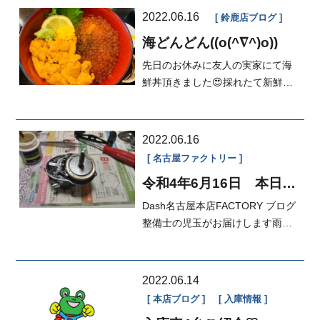
2022.06.16
鈴鹿店ブログ
海どんどん((o(^∇^)o))
先日のお休みに友人の実家にて海
鮮丼頂きました😍採れたて新鮮で
した♪普段頂くことは難しいので友
人に感...
2022.06.16
名古屋ファクトリー
令和4年6月16日 本日の
FACTORY
Dash名古屋本店FACTORY ブログ
整備士の児玉がお届けします雨が
降っている時は大人しく釣り具の
メンテナ...
2022.06.14
本店ブログ
入庫情報