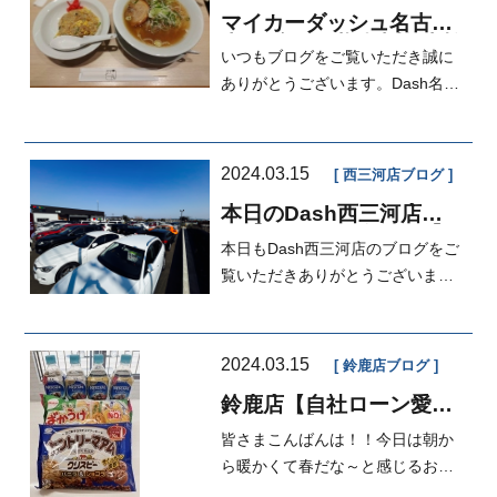
マイカーダッシュ名古屋
本店ブログ,継続車検,車検
いつもブログをご覧いただき誠に
分割も出来る中古車販売
店
ありがとうございます。Dash名古
屋本店営業の岡本です。上司Sから
写真が...
2024.03.15
西三河店ブログ
本日のDash西三河店
☆【マイカーダッシュ】
本日もDash西三河店のブログをご
【車検分割OK】【自社ロ
ーン】
覧いただきありがとうございます
♪Dash西三河店営業の木村です
('&ome...
2024.03.15
鈴鹿店ブログ
鈴鹿店【自社ローン愛
知・三重】マイカーダッ
皆さまこんばんは！！今日は朝か
シュ定額払い
ら暖かくて春だな～と感じるお天
気でした(*'▽')花粉は本当に嫌...