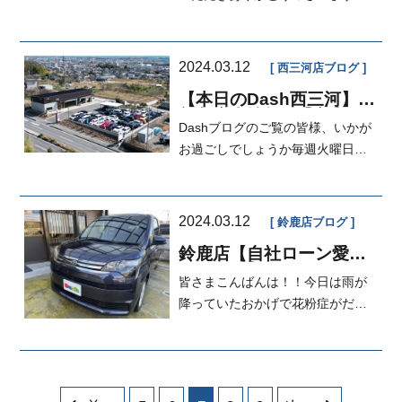
本日の担当は勉強中の江口です。
本日は...
2024.03.12
西三河店ブログ
【本日のDash西三河】✨
新入庫車情報✨【審査無
Dashブログのご覧の皆様、いかが
し・自社ローン】
お過ごしでしょうか毎週火曜日は
謎の営業Tがお届けする日となって
おりま...
2024.03.12
鈴鹿店ブログ
鈴鹿店【自社ローン愛
知・三重】マイカーダッ
皆さまこんばんは！！今日は雨が
シュ定額払い
降っていたおかげで花粉症がだい
ぶマシでしたが明日は晴れて風も
強いと...