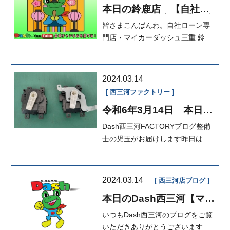
本日の鈴鹿店 【自社ロ
ーン自動車販売 三重・愛
皆さまこんばんわ。自社ローン専
知】修理分割、車検分
割、鈑金塗装も分割☆エ
門店・マイカーダッシュ三重 鈴鹿
ルヴィス☆
店 営業 いちはら です。本日
もお問...
2024.03.14
西三河ファクトリー
令和6年3月14日 本日の
FACTORY エアコン修理
Dash西三河FACTORYブログ整備
士の児玉がお届けします昨日はお
休みです！一日中アニメ見てまし
たゴールデ...
2024.03.14
西三河店ブログ
本日のDash西三河【マイ
カーダッシュ】新入庫車
いつもDash西三河のブログをご覧
情報♪
いただきありがとうございます。