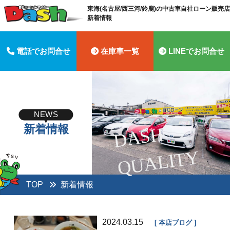
東海(名古屋/西三河/鈴鹿)の中古車自社ローン販売店 
新着情報
電話でお問合せ
在庫車一覧
LINEでお問合せ
NEWS
新着情報
D
A
S
H
Q
U
A
LI
T
Y
TOP
新着情報
2024.03.15
本店ブログ