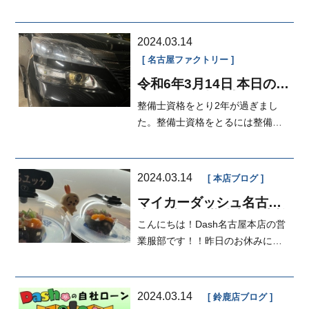
2024.03.14
名古屋ファクトリー
令和6年3月14日 本日の
FACTORY 灯火類
整備士資格をとり2年が過ぎまし
た。整備士資格をとるには整備の
ことだけでなく、法律も勉強しな
ければな...
2024.03.14
本店ブログ
マイカーダッシュ名古屋
本店ブログ,継続車検,車検
こんにちは！Dash名古屋本店の営
分割も出来る中古車販売
店
業服部です！！昨日のお休みにく
ら寿司へ行ってきました！なんで
くら寿...
2024.03.14
鈴鹿店ブログ